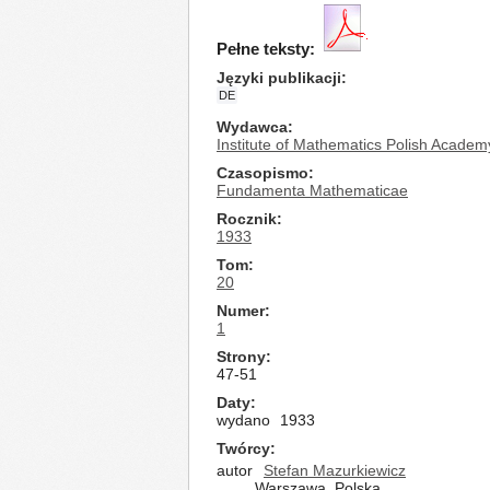
Pełne teksty:
Języki publikacji
DE
Wydawca
Institute of Mathematics Polish Academ
Czasopismo
Fundamenta Mathematicae
Rocznik
1933
Tom
20
Numer
1
Strony
47-51
Daty
wydano
1933
Twórcy
autor
Stefan Mazurkiewicz
Warszawa, Polska