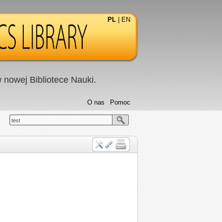
PL
|
EN
nowej Bibliotece Nauki.
O nas
Pomoc
test