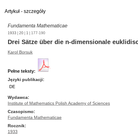
Artykuł - szczegóły
Fundamenta Mathematicae
1933
|
20
|
1
| 177-190
Drei Sätze über die n-dimensionale euklidi
Karol Borsuk
Pełne teksty:
Języki publikacji
DE
Wydawca
Institute of Mathematics Polish Academy of Sciences
Czasopismo
Fundamenta Mathematicae
Rocznik
1933