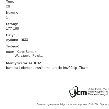
Tom
20
Numer
1
Strony
177-190
Daty
wydano
1933
Twórcy
autor
Karol Borsuk
Warszawa, Polska
Identyfikator YADDA
bwmeta1.element.bwnjournal-article-fmv20i1p17bwm
Baza utrzymywana i dystrybuowana przez
ICM UW
| System