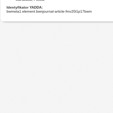
Identyfikator YADDA
bwmeta1.element.bwnjournal-article-fmv20i1p17bwm