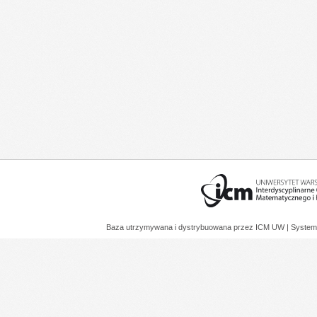
Baza utrzymywana i dystrybuowana przez
ICM UW
| System