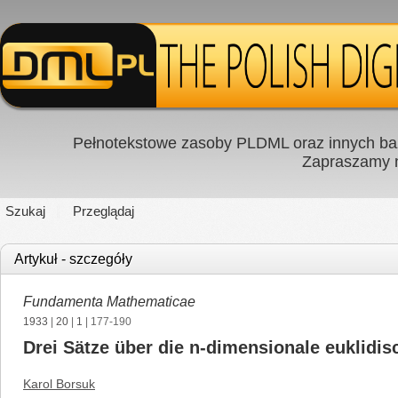
Pełnotekstowe zasoby PLDML oraz innych baz
Zapraszamy
Szukaj
Przeglądaj
Artykuł - szczegóły
Fundamenta Mathematicae
1933
|
20
|
1
| 177-190
Drei Sätze über die n-dimensionale euklidi
Karol Borsuk