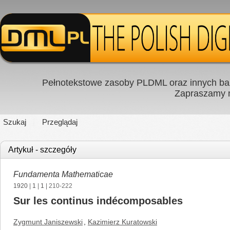
Pełnotekstowe zasoby PLDML oraz innych baz
Zapraszamy
Szukaj
Przeglądaj
Artykuł - szczegóły
Fundamenta Mathematicae
1920
|
1
|
1
| 210-222
Sur les continus indécomposables
Zygmunt Janiszewski
,
Kazimierz Kuratowski