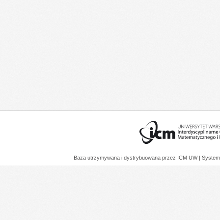
Baza utrzymywana i dystrybuowana przez
ICM UW
| System