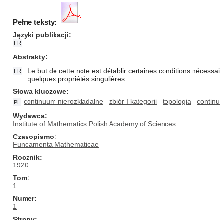
Pełne teksty:
Języki publikacji
FR
Abstrakty
Le but de cette note est détablir certaines conditions nécessa
FR
quelques propriétés singulières.
Słowa kluczowe
continuum nierozkładalne
zbiór I kategorii
topologia
contin
PL
Wydawca
Institute of Mathematics Polish Academy of Sciences
Czasopismo
Fundamenta Mathematicae
Rocznik
1920
Tom
1
Numer
1
Strony