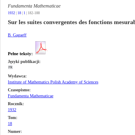
Fundamenta Mathematicae
1932
|
18
|
1
| 182-188
Sur les suites convergentes des fonctions mesura
B. Gagaeff
Pełne teksty:
Języki publikacji
FR
Wydawca
Institute of Mathematics Polish Academy of Sciences
Czasopismo
Fundamenta Mathematicae
Rocznik
1932
Tom
18
Numer