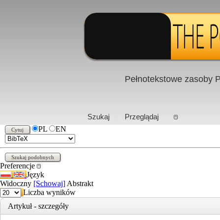
Pełnotekstowe zasoby P
PL
|
EN
Szukaj
Przeglądaj
PL
EN
Preferencje
Język
Widoczny
[Schowaj]
Abstrakt
Liczba wyników
Artykuł - szczegóły