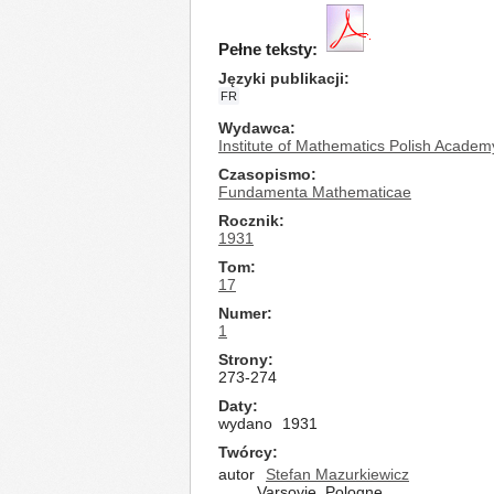
Pełne teksty:
Języki publikacji
FR
Wydawca
Institute of Mathematics Polish Academ
Czasopismo
Fundamenta Mathematicae
Rocznik
1931
Tom
17
Numer
1
Strony
273-274
Daty
wydano
1931
Twórcy
autor
Stefan Mazurkiewicz
Varsovie, Pologne