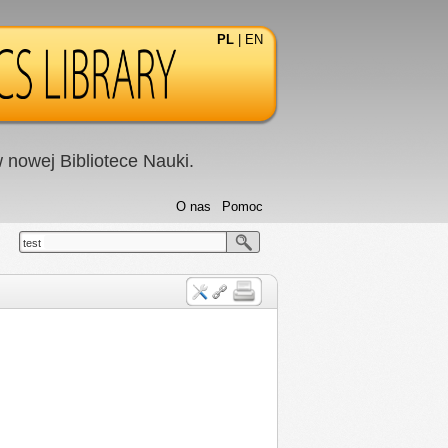
PL
|
EN
nowej Bibliotece Nauki.
O nas
Pomoc
test