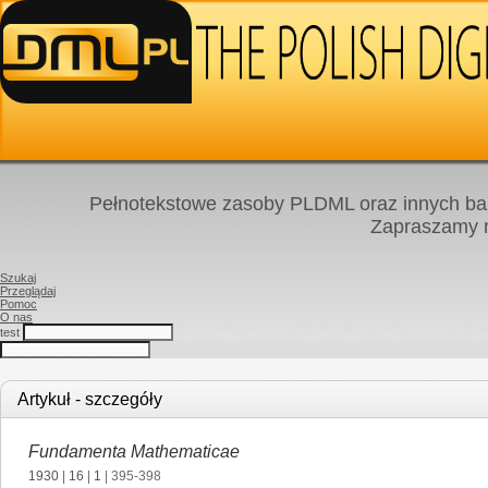
Pełnotekstowe zasoby PLDML oraz innych baz
Zapraszamy
Szukaj
Przeglądaj
Pomoc
O nas
test
Artykuł - szczegóły
Fundamenta Mathematicae
1930
|
16
|
1
| 395-398