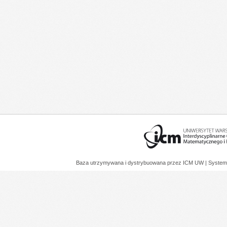
Baza utrzymywana i dystrybuowana przez
ICM UW
| System