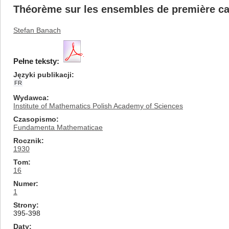
Théorème sur les ensembles de première ca
Stefan Banach
Pełne teksty:
Języki publikacji
FR
Wydawca
Institute of Mathematics Polish Academy of Sciences
Czasopismo
Fundamenta Mathematicae
Rocznik
1930
Tom
16
Numer
1
Strony
395-398
Daty