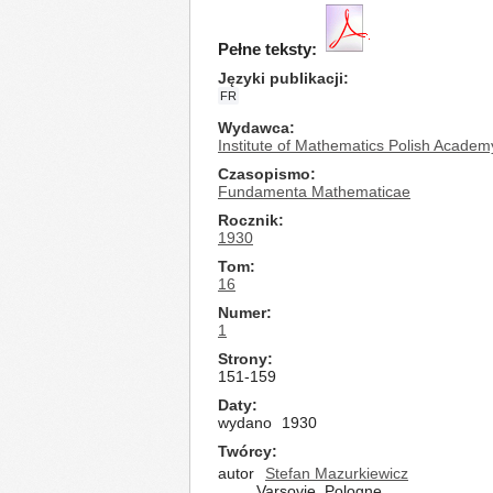
Pełne teksty:
Języki publikacji
FR
Wydawca
Institute of Mathematics Polish Academ
Czasopismo
Fundamenta Mathematicae
Rocznik
1930
Tom
16
Numer
1
Strony
151-159
Daty
wydano
1930
Twórcy
autor
Stefan Mazurkiewicz
Varsovie, Pologne