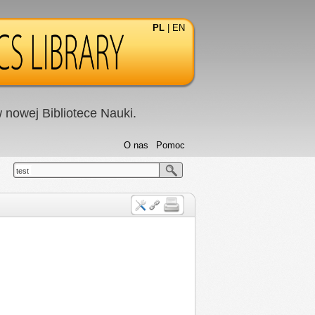
PL
|
EN
nowej Bibliotece Nauki.
O nas
Pomoc
test