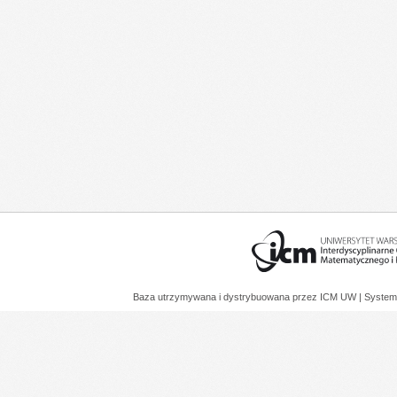
Baza utrzymywana i dystrybuowana przez
ICM UW
| System