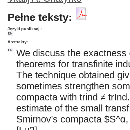
Pełne teksty:
Języki publikacji
EN
Abstrakty
We discuss the exactness o
EN
theorems for transfinite ind
The technique obtained giv
sometimes strengthen some
compacta with trind ≠ trInd
estimate of the small transf
Smirnov's compacta $S^α,