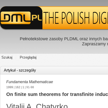
Pełnotekstowe zasoby PLDML oraz innych baz
Zapraszamy
Szukaj
Przeglądaj
Artykuł - szczegóły
Fundamenta Mathematicae
1999
|
162
|
1
| 91-98
On finite sum theorems for transfinite indu
Vitalij A. Chatyrko