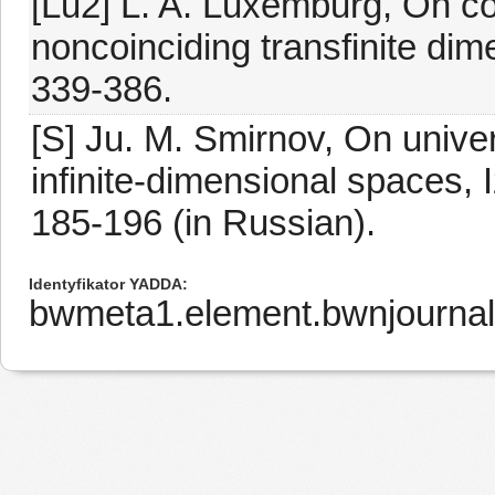
[Lu2] L. A. Luxemburg, On c
noncoinciding transfinite dim
339-386.
[S] Ju. M. Smirnov, On univer
infinite-dimensional spaces,
185-196 (in Russian).
Identyfikator YADDA
bwmeta1.element.bwnjournal