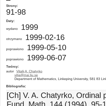
Strony
91-98
Daty
1999
wydano
1999-02-16
otrzymano
1999-05-10
poprawiono
1999-06-07
poprawiono
Twórcy
autor
Vitalij A. Chatyrko
vitja@mai.liu.se
Department of Mathematics, Linkeping University, 581 83 Li
Bibliografia
[Ch] V. A. Chatyrko, Ordinal 
Fund. Math. 144 (1994), 95-1