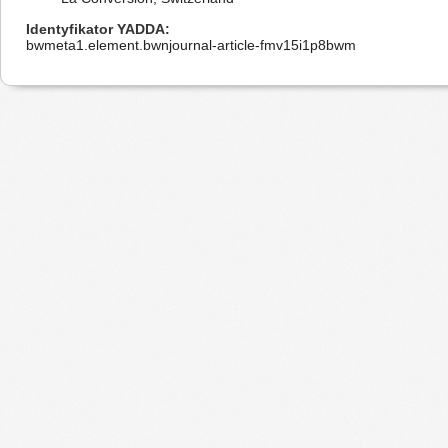
Identyfikator YADDA
bwmeta1.element.bwnjournal-article-fmv15i1p8bwm