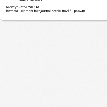
Identyfikator YADDA
bwmeta1.element.bwnjournal-article-fmv15i1p4bwm