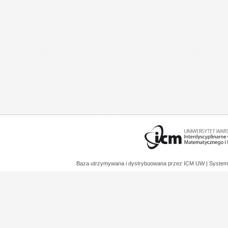
Baza utrzymywana i dystrybuowana przez
ICM UW
| System