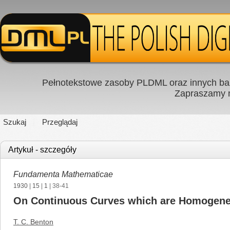
Pełnotekstowe zasoby PLDML oraz innych baz
Zapraszamy
Szukaj
Przeglądaj
Artykuł - szczegóły
Fundamenta Mathematicae
1930
|
15
|
1
| 38-41
On Continuous Curves which are Homogeneou
T. C. Benton