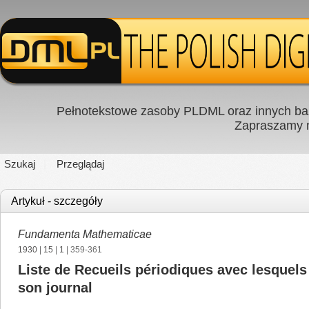
Pełnotekstowe zasoby PLDML oraz innych baz
Zapraszamy
Szukaj
Przeglądaj
Artykuł - szczegóły
Fundamenta Mathematicae
1930
|
15
|
1
| 359-361
Liste de Recueils périodiques avec lesque
son journal