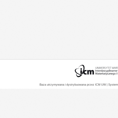
Baza utrzymywana i dystrybuowana przez
ICM UW
| System