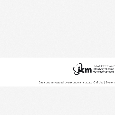
Baza utrzymywana i dystrybuowana przez
ICM UW
| System