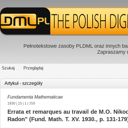
Pełnotekstowe zasoby PLDML oraz innych baz
Zapraszamy
Szukaj
Przeglądaj
Artykuł - szczegóły
Fundamenta Mathematicae
1930
|
15
|
1
| 358
Errata et remarques au travail de M.O. Niko
Radon" (Fund. Math. T. XV. 1930., p. 131-179