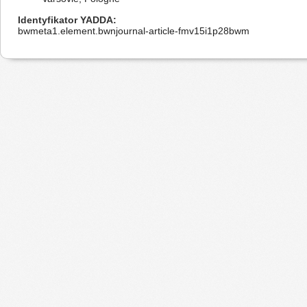
Identyfikator YADDA
bwmeta1.element.bwnjournal-article-fmv15i1p28bwm