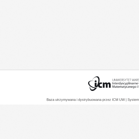
Baza utrzymywana i dystrybuowana przez
ICM UW
| System