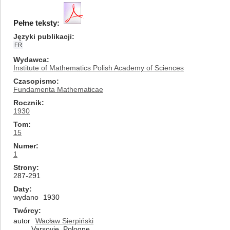
Pełne teksty:
Języki publikacji
FR
Wydawca
Institute of Mathematics Polish Academy of Sciences
Czasopismo
Fundamenta Mathematicae
Rocznik
1930
Tom
15
Numer
1
Strony
287-291
Daty
wydano
1930
Twórcy
autor
Wacław Sierpiński
Varsovie, Pologne