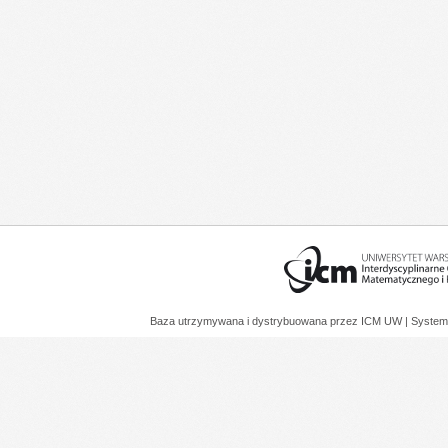
Baza utrzymywana i dystrybuowana przez
ICM UW
| System