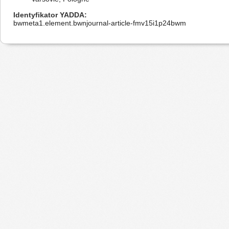
Identyfikator YADDA
bwmeta1.element.bwnjournal-article-fmv15i1p24bwm