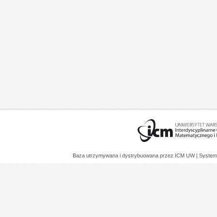
Baza utrzymywana i dystrybuowana przez
ICM UW
| System