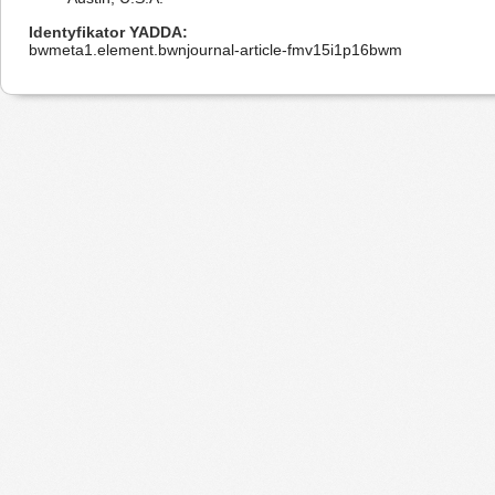
Identyfikator YADDA
bwmeta1.element.bwnjournal-article-fmv15i1p16bwm