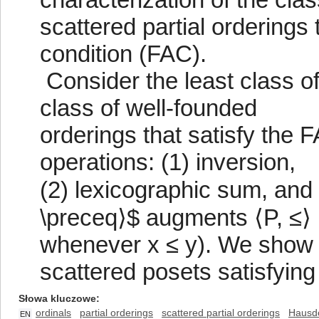
scattered partial orderings t
condition (FAC).
Consider the least class of
class of well-founded
orderings that satisfy the 
operations: (1) inversion,
(2) lexicographic sum, and
\preceq⟩$ augments ⟨P, ≤⟩ i
whenever x ≤ y). We show th
scattered posets satisfying
Słowa kluczowe
ordinals
partial orderings
scattered partial orderings
Hausdo
EN