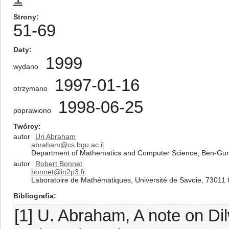
Strony
51-69
Daty
1999
wydano
1997-01-16
otrzymano
1998-06-25
poprawiono
Twórcy
autor
Uri Abraham
abraham@cs.bgu.ac.il
Department of Mathematics and Computer Science, Ben-Gurion
autor
Robert Bonnet
bonnet@in2p3.fr
Laboratoire de Mathématiques, Université de Savoie, 73011
Bibliografia
[1] U. Abraham, A note on Dil