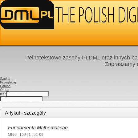
Pełnotekstowe zasoby PLDML oraz innych baz
Zapraszamy
Szukaj
Przeglądaj
Pomoc
O nas
test
Artykuł - szczegóły
Fundamenta Mathematicae
1999
|
159
|
1
| 51-69