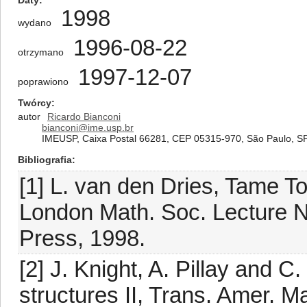
Daty
1998
wydano
1996-08-22
otrzymano
1997-12-07
poprawiono
Twórcy
autor
Ricardo Bianconi
bianconi@ime.usp.br
IMEUSP, Caixa Postal 66281, CEP 05315-970, São Paulo, SP,
Bibliografia
[1] L. van den Dries, Tame T
London Math. Soc. Lecture N
Press, 1998.
[2] J. Knight, A. Pillay and C
structures II, Trans. Amer. M