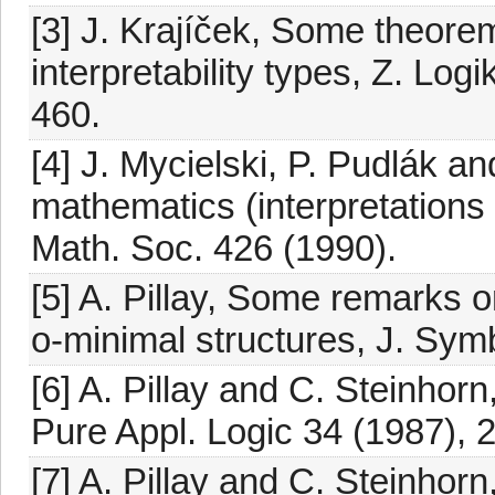
[3] J. Krajíček, Some theorems
interpretability types, Z. Lo
460.
[4] J. Mycielski, P. Pudlák and
mathematics (interpretation
Math. Soc. 426 (1990).
[5] A. Pillay, Some remarks o
o-minimal structures, J. Sym
[6] A. Pillay and C. Steinhor
Pure Appl. Logic 34 (1987), 
[7] A. Pillay and C. Steinhorn