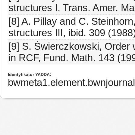
structures I, Trans. Amer. M
[8] A. Pillay and C. Steinhorn
structures III, ibid. 309 (198
[9] S. Świerczkowski, Order w
in RCF, Fund. Math. 143 (19
Identyfikator YADDA
bwmeta1.element.bwnjournal