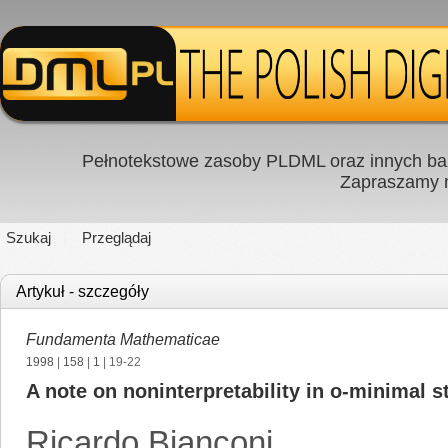
Pełnotekstowe zasoby PLDML oraz innych baz
Zapraszamy
Szukaj
Przeglądaj
Artykuł - szczegóły
Fundamenta Mathematicae
1998
|
158
|
1
| 19-22
A note on noninterpretability in o-minimal s
Ricardo Bianconi