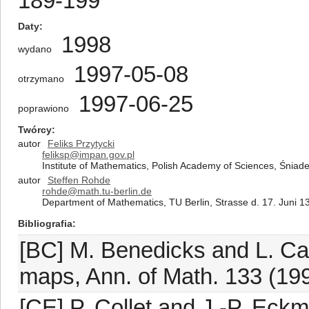
189-199
Daty
1998
wydano
1997-05-08
otrzymano
1997-06-25
poprawiono
Twórcy
autor
Feliks Przytycki
feliksp@impan.gov.pl
Institute of Mathematics, Polish Academy of Sciences, Śnia
autor
Steffen Rohde
rohde@math.tu-berlin.de
Department of Mathematics, TU Berlin, Strasse d. 17. Juni 
Bibliografia
[BC] M. Benedicks and L. Ca
maps, Ann. of Math. 133 (199
[CE] P. Collet and J.-P. Ec