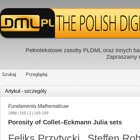
Pełnotekstowe zasoby PLDML oraz innych baz
Zapraszamy
Szukaj
Przeglądaj
Artykuł - szczegóły
Fundamenta Mathematicae
1998
|
155
|
2
| 189-199
Porosity of Collet–Eckmann Julia sets
Feliks Przytycki
,
Steffen Ro