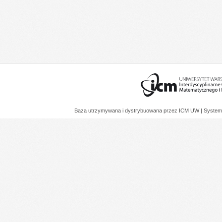
Baza utrzymywana i dystrybuowana przez
ICM UW
| System