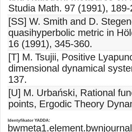
Studia Math. 97 (1991), 189-
[SS] W. Smith and D. Stegenga
quasihyperbolic metric in Hö
16 (1991), 345-360.
[T] M. Tsujii, Positive Lyapu
dimensional dynamical system
137.
[U] M. Urbański, Rational func
points, Ergodic Theory Dyna
Identyfikator YADDA
bwmeta1.element.bwnjournal