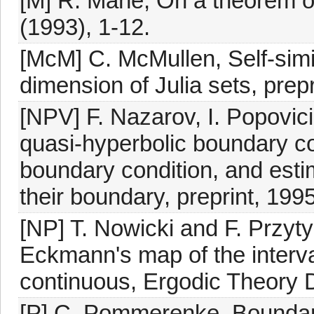
[M] R. Mañé, On a theorem of
(1993), 1-12.
[McM] C. McMullen, Self-simil
dimension of Julia sets, prepr
[NPV] F. Nazarov, I. Popovic
quasi-hyperbolic boundary c
boundary condition, and esti
their boundary, preprint, 1995
[NP] T. Nowicki and F. Przyty
Eckmann's map of the interva
continuous, Ergodic Theory 
[P] C. Pommerenke, Boundar