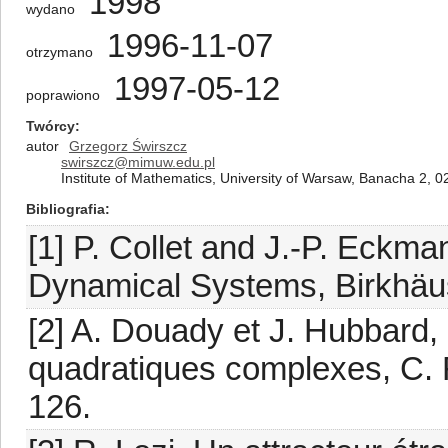
1998
wydano
1996-11-07
otrzymano
1997-05-12
poprawiono
Twórcy
autor
Grzegorz Świrszcz
swirszcz@mimuw.edu.pl
Institute of Mathematics, University of Warsaw, Banacha 2,
Bibliografia
[1] P. Collet and J.-P. Eckma
Dynamical Systems, Birkhäus
[2] A. Douady et J. Hubbard,
quadratiques complexes, C. R
126.