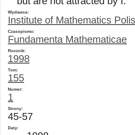
but are not attracted by I.
Wydawca
Institute of Mathematics Pol
Czasopismo
Fundamenta Mathematicae
Rocznik
1998
Tom
155
Numer
1
Strony
45-57
Daty