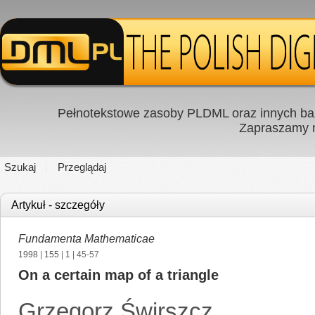
Pełnotekstowe zasoby PLDML oraz innych baz
Zapraszamy
Szukaj
Przeglądaj
Artykuł - szczegóły
Fundamenta Mathematicae
1998
|
155
|
1
| 45-57
On a certain map of a triangle
Grzegorz Świrszcz