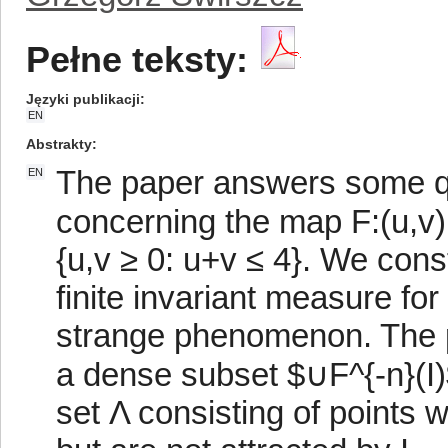
Pełne teksty:
Języki publikacji
EN
Abstrakty
The paper answers some q
EN
concerning the map F:(u,v) 
{u,v ≥ 0: u+v ≤ 4}. We cons
finite invariant measure for
strange phenomenon. The p
a dense subset $∪F^{-n}(I)
set Λ consisting of points 