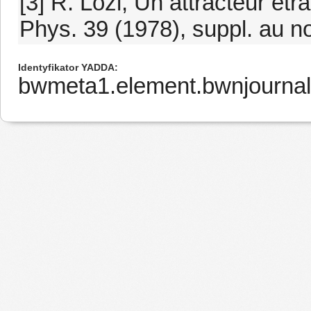
[3] R. Lozi, Un attracteur ét
Phys. 39 (1978), suppl. au no
Identyfikator YADDA
bwmeta1.element.bwnjournal