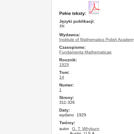
Pełne teksty:
Języki publikacji
EN
Wydawca
Institute of Mathematics Polish Academ
Czasopismo
Fundamenta Mathematicae
Rocznik
1929
Tom
14
Numer
1
Strony
311-326
Daty
wydano
1929
Twórcy
autor
G. T. Whyburn
Austin, U.S.A.