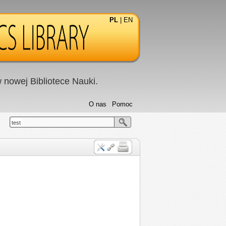
PL
|
EN
nowej Bibliotece Nauki.
O nas
Pomoc
test