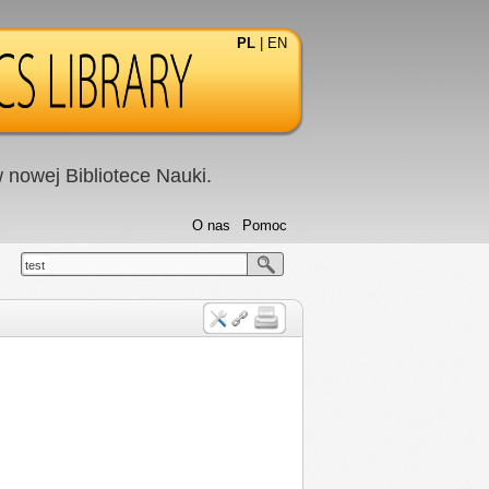
PL
|
EN
nowej Bibliotece Nauki.
O nas
Pomoc
test