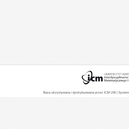
Baza utrzymywana i dystrybuowana przez
ICM UW
| System