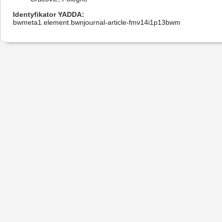
Identyfikator YADDA
bwmeta1.element.bwnjournal-article-fmv14i1p13bwm