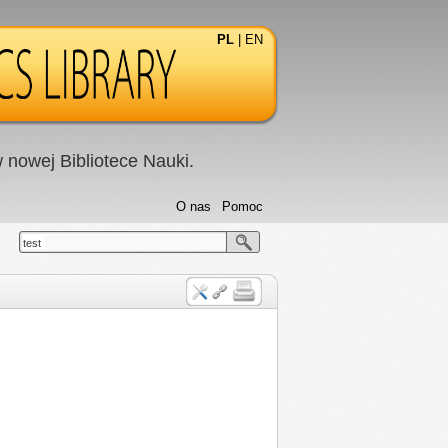
PL
|
EN
nowej Bibliotece Nauki.
O nas
Pomoc
test