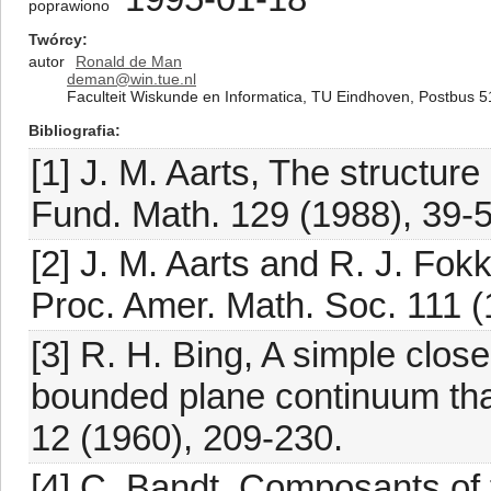
poprawiono
Twórcy
autor
Ronald de Man
deman@win.tue.nl
Faculteit Wiskunde en Informatica, TU Eindhoven, Postbus 
Bibliografia
[1] J. M. Aarts, The structure
Fund. Math. 129 (1988), 39-5
[2] J. M. Aarts and R. J. Fokk
Proc. Amer. Math. Soc. 111 (
[3] R. H. Bing, A simple clo
bounded plane continuum that
12 (1960), 209-230.
[4] C. Bandt, Composants of