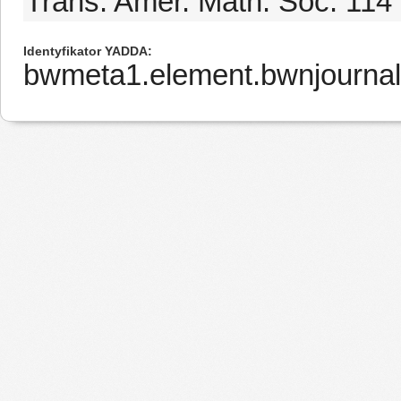
Trans. Amer. Math. Soc. 114 
Identyfikator YADDA
bwmeta1.element.bwnjournal