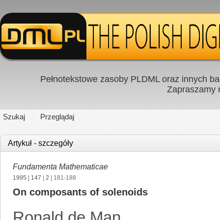
Pełnotekstowe zasoby PLDML oraz innych baz
Zapraszamy
Szukaj
Przeglądaj
Artykuł - szczegóły
Fundamenta Mathematicae
1995
|
147
|
2
| 181-188
On composants of solenoids
Ronald de Man