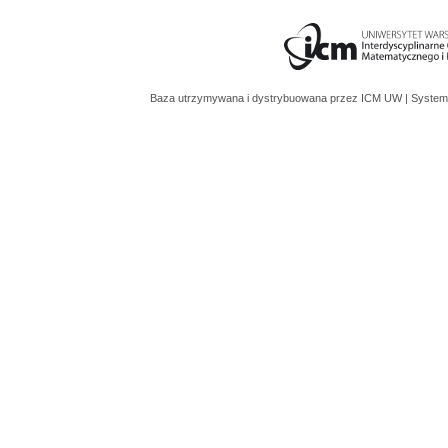
Baza utrzymywana i dystrybuowana przez
ICM UW
| System