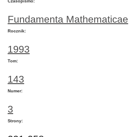
Czasopismo
Fundamenta Mathematicae
Rocznik
1993
Tom
143
Numer
3
Strony