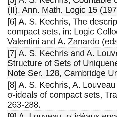
(II), Ann. Math. Logic 15 (19
[6] A. S. Kechris, The descrip
compact sets, in: Logic Collo
Valentini and A. Zanardo (ed
[7] A. S. Kechris and A. Lou
Structure of Sets of Unique
Note Ser. 128, Cambridge Un
[8] A. S. Kechris, A. Louvea
σ-ideals of compact sets, Tr
263-288.
[9] A. Louveau, σ-idéaux en