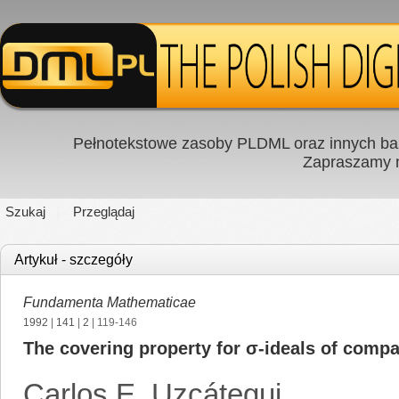
Pełnotekstowe zasoby PLDML oraz innych baz
Zapraszamy
Szukaj
Przeglądaj
Artykuł - szczegóły
Fundamenta Mathematicae
1992
|
141
|
2
| 119-146
The covering property for σ-ideals of compa
Carlos E. Uzcátegui