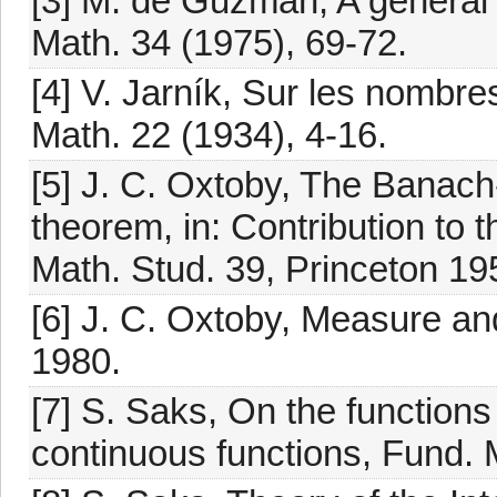
[3] M. de Guzmán, A general f
Math. 34 (1975), 69-72.
[4] V. Jarník, Sur les nombre
Math. 22 (1934), 4-16.
[5] J. C. Oxtoby, The Bana
theorem, in: Contribution to 
Math. Stud. 39, Princeton 19
[6] J. C. Oxtoby, Measure an
1980.
[7] S. Saks, On the functions
continuous functions, Fund. 