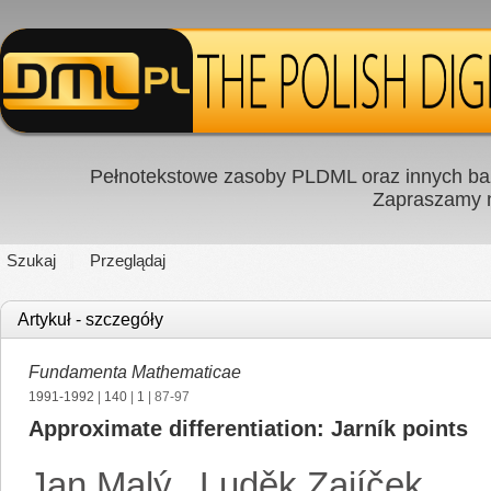
Pełnotekstowe zasoby PLDML oraz innych baz
Zapraszamy
Szukaj
Przeglądaj
Artykuł - szczegóły
Fundamenta Mathematicae
1991-1992
|
140
|
1
| 87-97
Approximate differentiation: Jarník points
Jan Malý
,
Luděk Zajíček