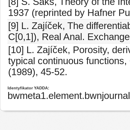
[8] S. Saks, Theory of the I
1937 (reprinted by Hafner Pu
[9] L. Zajíček, The differentiab
C[0,1]), Real Anal. Exchange
[10] L. Zajíček, Porosity, de
typical continuous functions
(1989), 45-52.
Identyfikator YADDA
bwmeta1.element.bwnjournal