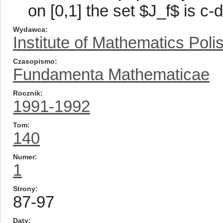
on [0,1] the set $J_f$ is c-d
Wydawca
Institute of Mathematics Pol
Czasopismo
Fundamenta Mathematicae
Rocznik
1991-1992
Tom
140
Numer
1
Strony
87-97
Daty