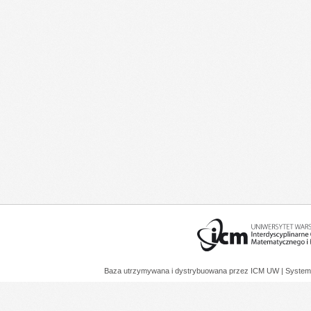
Baza utrzymywana i dystrybuowana przez
ICM UW
| System