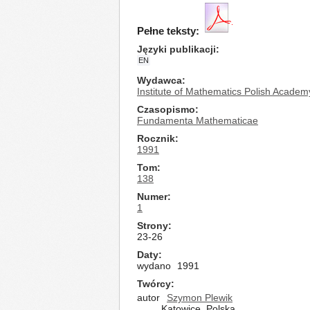
Pełne teksty:
Języki publikacji
EN
Wydawca
Institute of Mathematics Polish Academ
Czasopismo
Fundamenta Mathematicae
Rocznik
1991
Tom
138
Numer
1
Strony
23-26
Daty
wydano
1991
Twórcy
autor
Szymon Plewik
Katowice, Polska