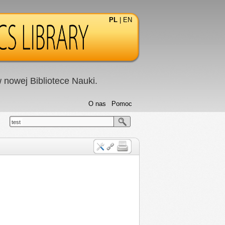
PL
|
EN
nowej Bibliotece Nauki.
O nas
Pomoc
test