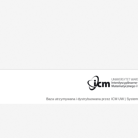
Baza utrzymywana i dystrybuowana przez
ICM UW
| System