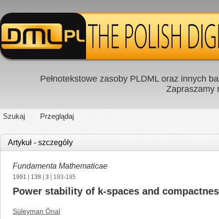
Pełnotekstowe zasoby PLDML oraz innych baz
Zapraszamy
Szukaj
Przeglądaj
Artykuł - szczegóły
Fundamenta Mathematicae
1991
|
138
|
3
| 193-195
Power stability of k-spaces and compactne
Süleyman Önal