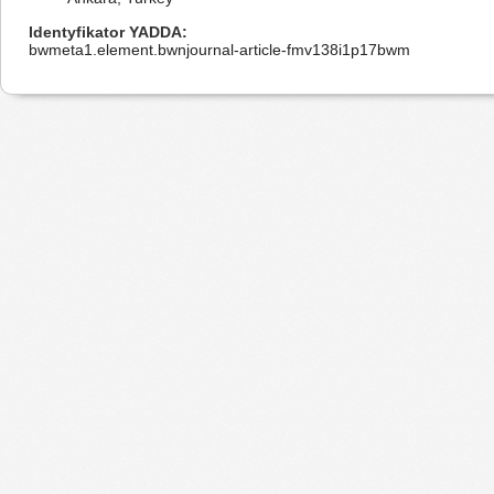
Identyfikator YADDA
bwmeta1.element.bwnjournal-article-fmv138i1p17bwm