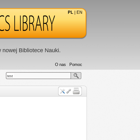
PL
|
EN
nowej Bibliotece Nauki.
O nas
Pomoc
test