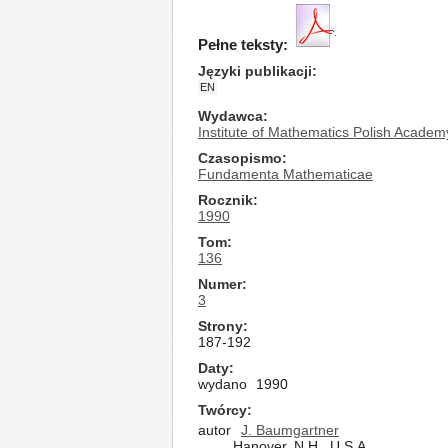
Pełne teksty:
Języki publikacji
EN
Wydawca
Institute of Mathematics Polish Academ
Czasopismo
Fundamenta Mathematicae
Rocznik
1990
Tom
136
Numer
3
Strony
187-192
Daty
wydano
1990
Twórcy
autor
J. Baumgartner
Hanover, N.H., U.S.A.