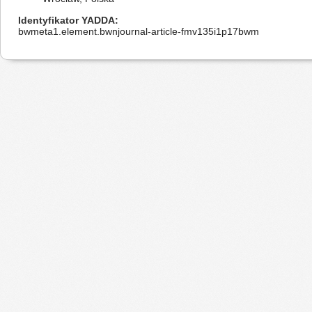
Identyfikator YADDA
bwmeta1.element.bwnjournal-article-fmv135i1p17bwm