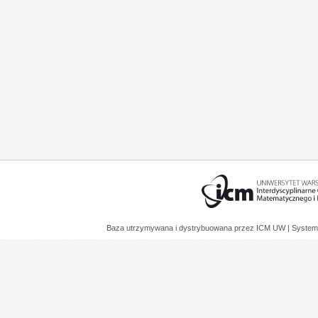
Baza utrzymywana i dystrybuowana przez
ICM UW
| System