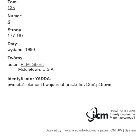
Tom
135
Numer
3
Strony
177-187
Daty
wydano
1990
Twórcy
autor
R. M. Shortt
Middletown, U.S.A.
Identyfikator YADDA
bwmeta1.element.bwnjournal-article-fmv135i1p15bwm
Baza utrzymywana i dystrybuowana przez
ICM UW
| System