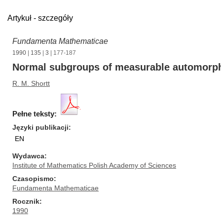
Artykuł - szczegóły
Fundamenta Mathematicae
1990
|
135
|
3
| 177-187
Normal subgroups of measurable automorp
R. M. Shortt
Pełne teksty:
Języki publikacji
EN
Wydawca
Institute of Mathematics Polish Academy of Sciences
Czasopismo
Fundamenta Mathematicae
Rocznik
1990