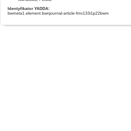
Identyfikator YADDA
bwmeta1.element.bwnjournal-article-fmv133i1p22bwm