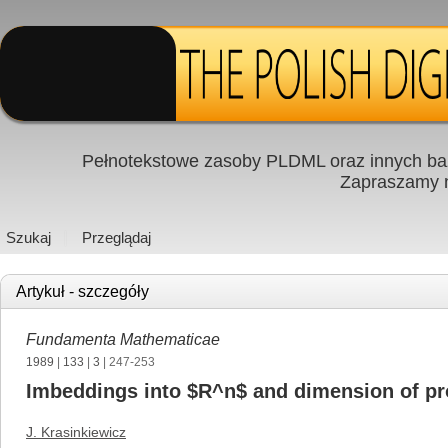
Pełnotekstowe zasoby PLDML oraz innych baz
Zapraszamy
Szukaj
Przeglądaj
Artykuł - szczegóły
Fundamenta Mathematicae
1989
|
133
|
3
| 247-253
Imbeddings into $R^n$ and dimension of p
J. Krasinkiewicz