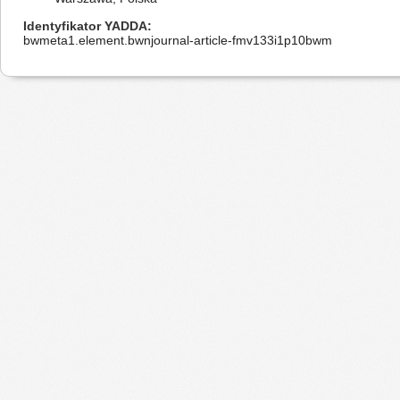
Identyfikator YADDA
bwmeta1.element.bwnjournal-article-fmv133i1p10bwm