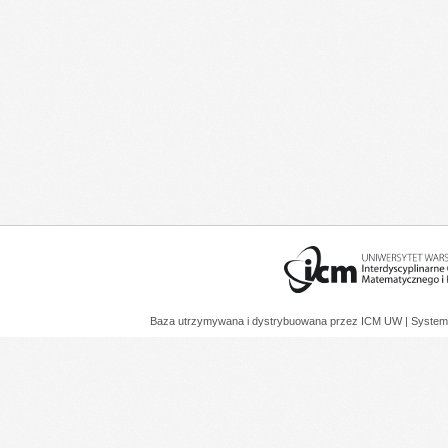
Baza utrzymywana i dystrybuowana przez
ICM UW
| System