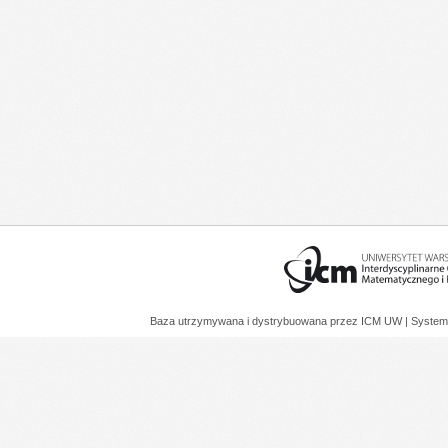
Baza utrzymywana i dystrybuowana przez
ICM UW
| System