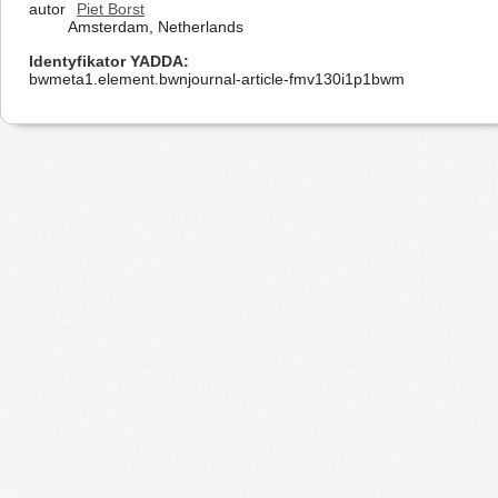
autor
Piet Borst
Amsterdam, Netherlands
Identyfikator YADDA
bwmeta1.element.bwnjournal-article-fmv130i1p1bwm