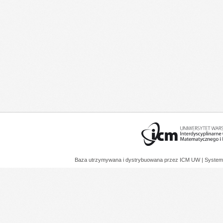
Baza utrzymywana i dystrybuowana przez
ICM UW
| System