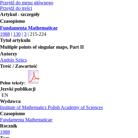
Przejdź do menu głównego
Przejdź do treści
Artykuł - szczegóły
Czasopismo
Fundamenta Mathematicae
1988
|
130
|
3
| 215-224
Tytuł artykułu
Multiple points of singular maps, Part II
Autorzy
András Szücs
Treść / Zawartość
Pełne teksty:
Języki publikacji
EN
Wydawca
Institute of Mathematics Polish Academy of Sciences
Czasopismo
Fundamenta Mathematicae
Rocznik
1988