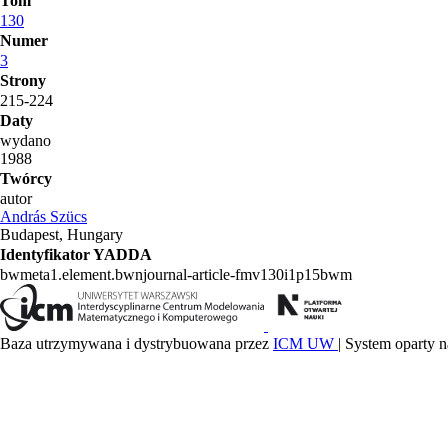
Tom
130
Numer
3
Strony
215-224
Daty
wydano
1988
Twórcy
autor
András Szücs
Budapest, Hungary
Identyfikator YADDA
bwmeta1.element.bwnjournal-article-fmv130i1p15bwm
Baza utrzymywana i dystrybuowana przez
ICM UW
| System oparty n