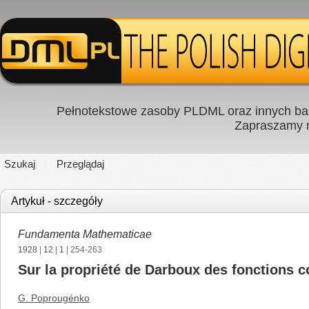
Pełnotekstowe zasoby PLDML oraz innych baz
Zapraszamy
Szukaj
Przeglądaj
Artykuł - szczegóły
Fundamenta Mathematicae
1928
|
12
|
1
| 254-263
Sur la propriété de Darboux des fonctions 
G. Poprougénko