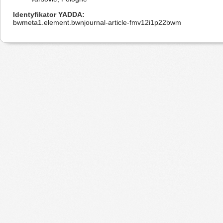
Identyfikator YADDA
bwmeta1.element.bwnjournal-article-fmv12i1p22bwm