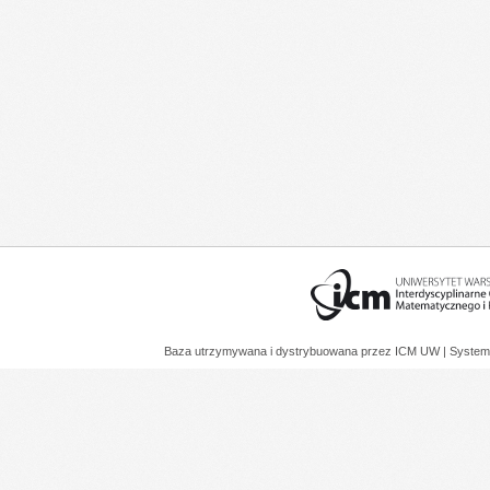
Baza utrzymywana i dystrybuowana przez
ICM UW
| System