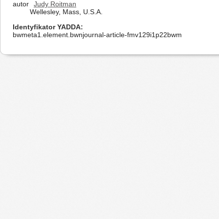
autor
Judy Roitman
Wellesley, Mass, U.S.A.
Identyfikator YADDA
bwmeta1.element.bwnjournal-article-fmv129i1p22bwm