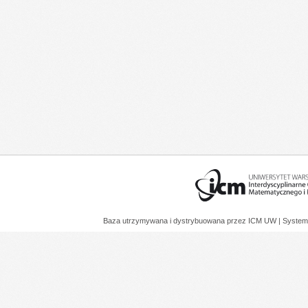
Baza utrzymywana i dystrybuowana przez
ICM UW
| System