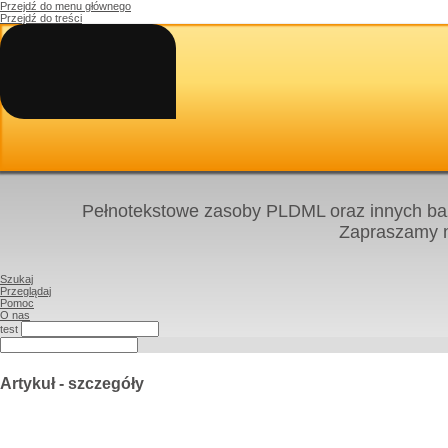
Przejdź do menu głównego
Przejdź do treści
Pełnotekstowe zasoby PLDML oraz innych baz
Zapraszamy
Szukaj
Przeglądaj
Pomoc
O nas
test
Artykuł - szczegóły