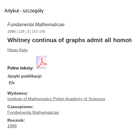
Artykuł - szczegóły
Fundamenta Mathematicae
1988
|
129
|
3
| 161-166
Whitney continua of graphs admit all homo
Hisao Kato
Pełne teksty:
Języki publikacji
EN
Wydawca
Institute of Mathematics Polish Academy of Sciences
Czasopismo
Fundamenta Mathematicae
Rocznik
1988