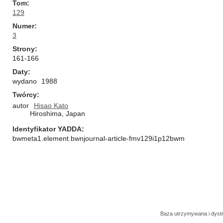
Tom
129
Numer
3
Strony
161-166
Daty
wydano
1988
Twórcy
autor
Hisao Kato
Hiroshima, Japan
Identyfikator YADDA
bwmeta1.element.bwnjournal-article-fmv129i1p12bwm
Baza utrzymywana i dys