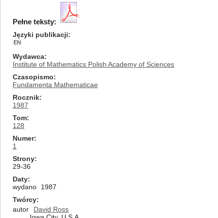
Pełne teksty:
Języki publikacji
EN
Wydawca
Institute of Mathematics Polish Academy of Sciences
Czasopismo
Fundamenta Mathematicae
Rocznik
1987
Tom
128
Numer
1
Strony
29-36
Daty
wydano
1987
Twórcy
autor
David Ross
Iowa City, U.S.A.