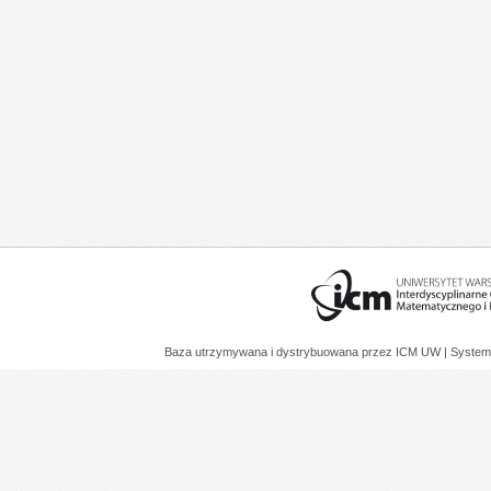
Baza utrzymywana i dystrybuowana przez
ICM UW
| System