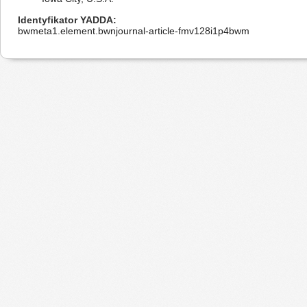
Identyfikator YADDA
bwmeta1.element.bwnjournal-article-fmv128i1p4bwm