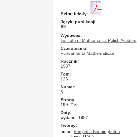
Pełne teksty:
Języki publikacji
EN
Wydawca
Institute of Mathematics Polish Academ
Czasopismo
Fundamenta Mathematicae
Rocznik
1987
Tom
128
Numer
3
Strony
199-215
Daty
wydano
1987
Twórcy
autor
Benjamin Benninghofen
Iowa, U.S.A.