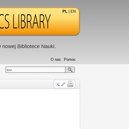
PL
|
EN
nowej Bibliotece Nauki.
O nas
Pomoc
test