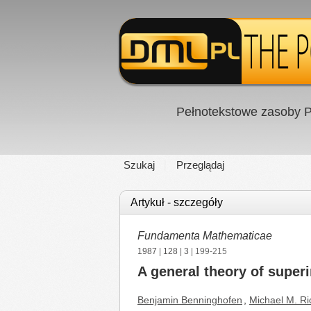
Pełnotekstowe zasoby P
Szukaj
Przeglądaj
Artykuł - szczegóły
Fundamenta Mathematicae
1987
|
128
|
3
| 199-215
A general theory of superi
Benjamin Benninghofen
,
Michael M. Ri