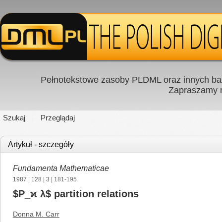
Pełnotekstowe zasoby PLDML oraz innych baz
Zapraszamy
Szukaj
Przeglądaj
Artykuł - szczegóły
Fundamenta Mathematicae
1987
|
128
|
3
| 181-195
$P_ϰ λ$ partition relations
Donna M. Carr