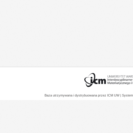
Baza utrzymywana i dystrybuowana przez
ICM UW
| System