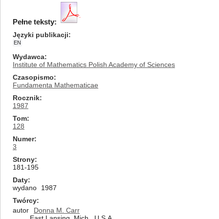
Pełne teksty:
Języki publikacji
EN
Wydawca
Institute of Mathematics Polish Academy of Sciences
Czasopismo
Fundamenta Mathematicae
Rocznik
1987
Tom
128
Numer
3
Strony
181-195
Daty
wydano
1987
Twórcy
autor
Donna M. Carr
East Lansing, Mich., U.S.A.