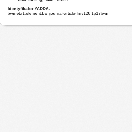
Identyfikator YADDA
bwmeta1.element.bwnjournal-article-fmv128i1p17bwm