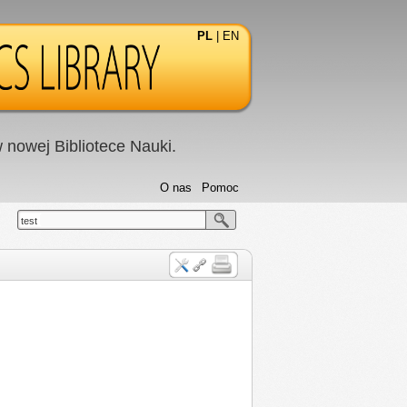
PL
|
EN
nowej Bibliotece Nauki.
O nas
Pomoc
test