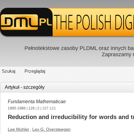
Pełnotekstowe zasoby PLDML oraz innych baz
Zapraszamy
Szukaj
Przeglądaj
Artykuł - szczegóły
Fundamenta Mathematicae
1985-1986
|
126
|
2
| 107-121
Reduction and irreducibility for words and 
Lee Mohler
,
Lex G. Oversteegen