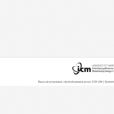
Baza utrzymywana i dystrybuowana przez
ICM UW
| System