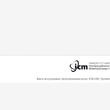
Baza utrzymywana i dystrybuowana przez
ICM UW
| System