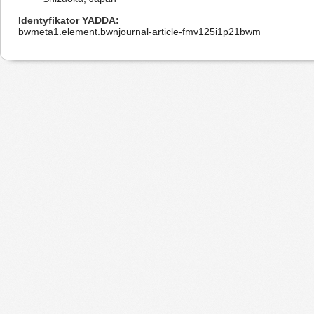
Identyfikator YADDA
bwmeta1.element.bwnjournal-article-fmv125i1p21bwm